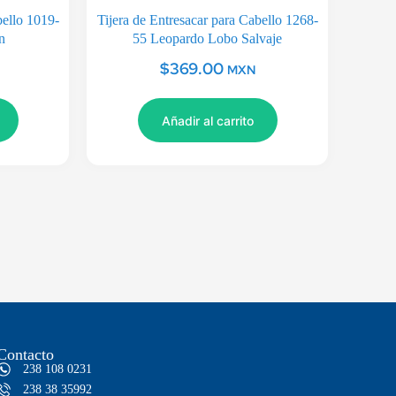
bello 1019-
Tijera de Entresacar para Cabello 1268-
n
55 Leopardo Lobo Salvaje
$
369.00
MXN
Añadir al carrito
Contacto
238 108 0231
238 38 35992