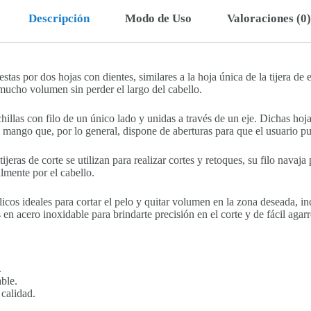
Descripción
Modo de Uso
Valoraciones (0)
tas por dos hojas con dientes, similares a la hoja única de la tijera de es
mucho volumen sin perder el largo del cabello.
llas con filo de un único lado y unidas a través de un eje. Dichas hoja
l mango que, por lo general, dispone de aberturas para que el usuario p
jeras de corte se utilizan para realizar cortes y retoques, su filo navaja
ilmente por el cabello.
icos ideales para cortar el pelo y quitar volumen en la zona deseada, i
 en acero inoxidable para brindarte precisión en el corte y de fácil aga
.
able.
 calidad.