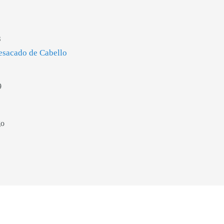
8
resacado de Cabello
9
go