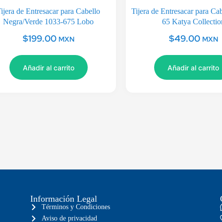
ijera de Entresacar para Cabello
Tijera de Entresacar para Ca
Negra/Verde 1033-675 Lobo
65 Katya Collectio
$
199.00
$
49.00
MXN
MXN
Añadir al carrito
Añadir al carrito
Información Legal
Términos y Condiciones
Aviso de privacidad