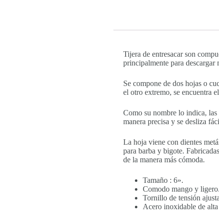
Tijera de entresacar son compues
principalmente para descargar 
Se compone de dos hojas o cuchi
el otro extremo, se encuentra e
Como su nombre lo indica, las ti
manera precisa y se desliza fác
La hoja viene con dientes metál
para barba y bigote. Fabricadas
de la manera más cómoda.
Tamaño : 6».
Comodo mango y ligero
Tornillo de tensión ajust
Acero inoxidable de alta