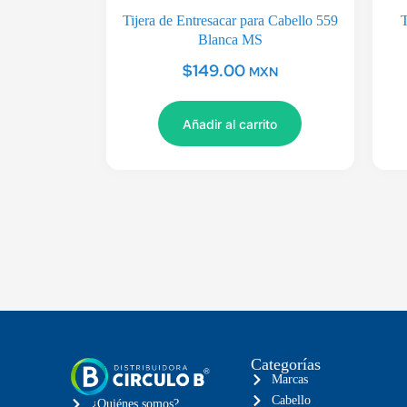
Tijera de Entresacar para Cabello 559
T
Blanca MS
$
149.00
MXN
Añadir al carrito
Categorías
Marcas
Cabello
¿Quiénes somos?