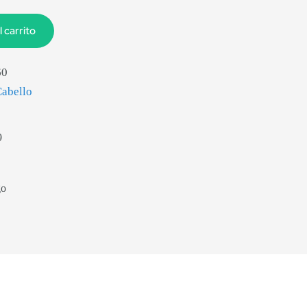
l carrito
60
Cabello
9
go