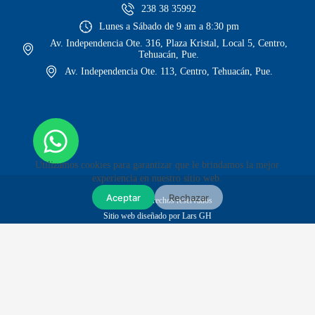
238 38 35992
Lunes a Sábado de 9 am a 8:30 pm
Av. Independencia Ote. 316, Plaza Kristal, Local 5, Centro,
Tehuacán, Pue.
Av. Independencia Ote. 113, Centro, Tehuacán, Pue.
Utilizamos cookies para garantizar que le brindamos la mejor
experiencia en nuestro sitio web.
Aceptar
Rechazar
© Todos los derechos reservados
Sitio web diseñado por Lars GH
Envíos GRATIS en compras mayores a $1,999
Envíos a