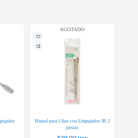
AGOTADO
mpujador
Bisturí para Uñas con Empujador JR 2
piezas
$
39.00