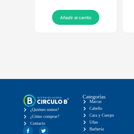
Añadir al carrito
Categorías
Marcas
Cabello
¿Quiénes somos?
Cara y Cuerpo
¿Cómo comprar?
Uñas
Contacto
Barbería