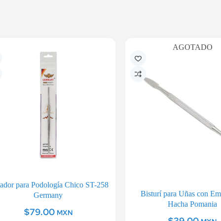
AGOTADO
ador para Podología Chico ST-258
Bisturí para Uñas con E
Germany
Hacha Pomania
$
79.00
MXN
$
39.00