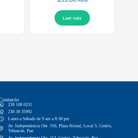
MXN
Leer más
Contacto
238 108 0231
238 38 35992
Lunes a Sábado de 9 am a 8:30 pm
Av. Independencia Ote. 316, Plaza Kristal, Local 5, Centro,
Tehuacán, Pue.
Av. Independencia Ote. 113, Centro, Tehuacán, Pue.