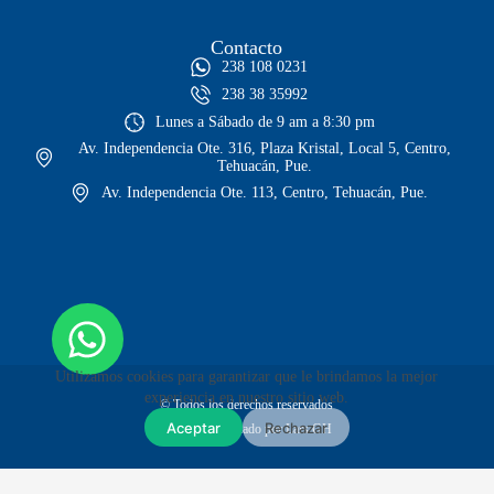
Contacto
238 108 0231
238 38 35992
Lunes a Sábado de 9 am a 8:30 pm
Av. Independencia Ote. 316, Plaza Kristal, Local 5, Centro,
Tehuacán, Pue.
Av. Independencia Ote. 113, Centro, Tehuacán, Pue.
Utilizamos cookies para garantizar que le brindamos la mejor
experiencia en nuestro sitio web.
© Todos los derechos reservados
Aceptar
Rechazar
Sitio web diseñado por Lars GH
Envíos GRATIS en compras mayores a $1,999
Env