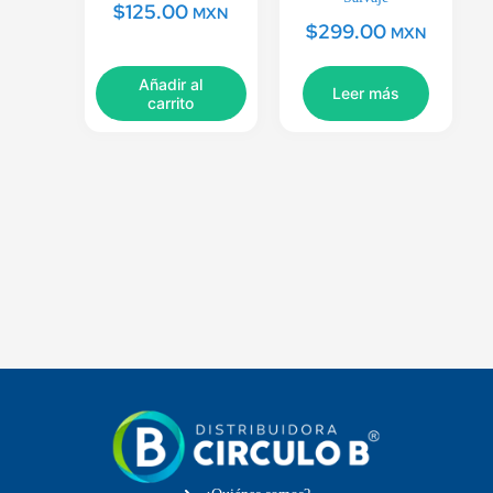
$
125.00
MXN
$
299.00
MXN
Añadir al
Leer más
carrito