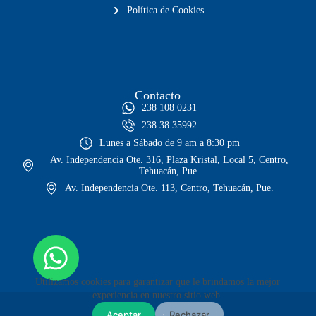
Política de Cookies
Contacto
238 108 0231
238 38 35992
Lunes a Sábado de 9 am a 8:30 pm
Av. Independencia Ote. 316, Plaza Kristal, Local 5, Centro,
Tehuacán, Pue.
Av. Independencia Ote. 113, Centro, Tehuacán, Pue.
Utilizamos cookies para garantizar que le brindamos la mejor
experiencia en nuestro sitio web.
Aceptar
Rechazar