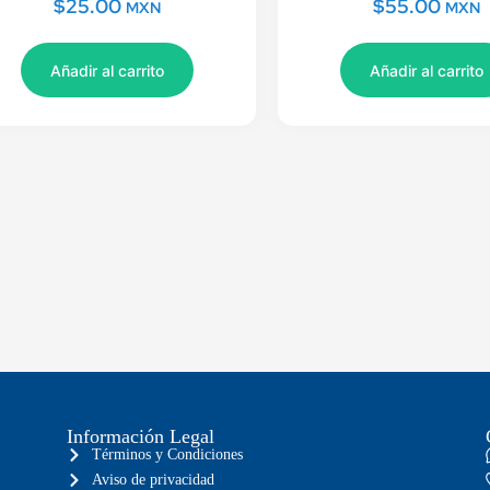
$
25.00
$
55.00
MXN
MXN
Añadir al carrito
Añadir al carrito
Información Legal
Términos y Condiciones
Aviso de privacidad