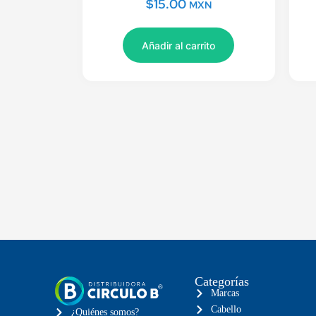
$
15.00
MXN
Añadir al carrito
Categorías
Marcas
Cabello
¿Quiénes somos?