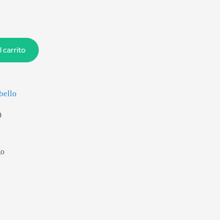
l carrito
bello
9
go