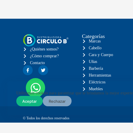
Categorías
Marcas
Cabello
¿Quiénes somos?
Cara y Cuerpo
¿Cómo comprar?
Uñas
Contacto
Barbería
Herramientas
Eléctricos
Muebles
Utilizamos cookies para garantizar que le brindamos la mejor experie
Aceptar
Rechazar
© Todos los derechos reservados