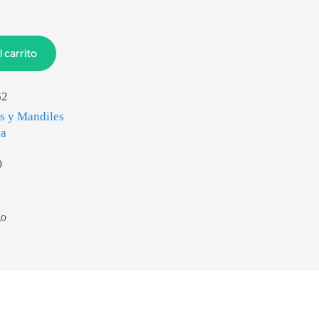
l carrito
62
as y Mandiles
za
9
go