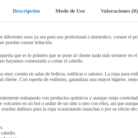
Descripción
Modo de Uso
Valoraciones (0)
iene diferentes usos ya sea para uso profesional o domestico, cortase el p
ue puedan causar irritación.
uquería que es lo primero que se pone al cliente nada más sentarse en el 
 no hayamos comenzado a cortar el cabello.
so muy común en salas de belleza, estéticas o salones. La ropa para esti
al cliente. Con ropería de estilismo, garantizas una mayor higiene, mejo
tantemente trabajando con productos químicos y aunque están controlad
volcarlos en un bol o andar de un sitio a otro con ellos, así que aunqu
n resultar dañinos para la ropa ocasionando manchas o por su efecto dec
s.
 cabello.