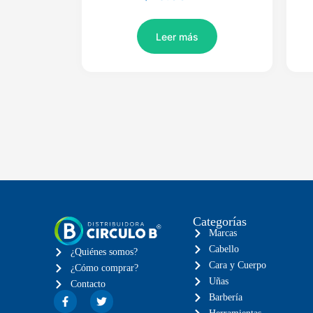
Leer más
Categorías
Marcas
Cabello
¿Quiénes somos?
Cara y Cuerpo
¿Cómo comprar?
Uñas
Contacto
Barbería