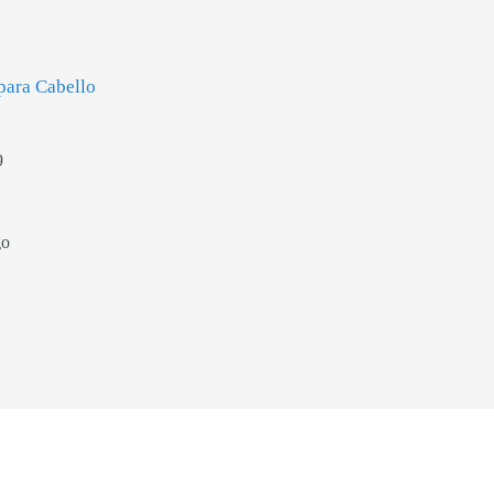
para Cabello
9
go