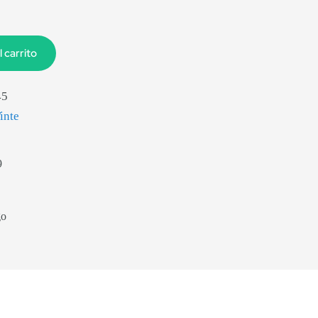
l carrito
45
inte
9
go