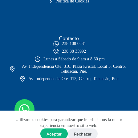
Política de Cookies
Contacto
238 108 0231
238 38 35992
Lunes a Sábado de 9 am a 8:30 pm
Av. Independencia Ote. 316, Plaza Kristal, Local 5, Centro,
Tehuacán, Pue.
Av. Independencia Ote. 113, Centro, Tehuacán, Pue.
Utilizamos cookies para garantizar que le brindamos la mejor
experiencia en nuestro sitio web.
Aceptar
Rechazar
© Todos los derechos reservados