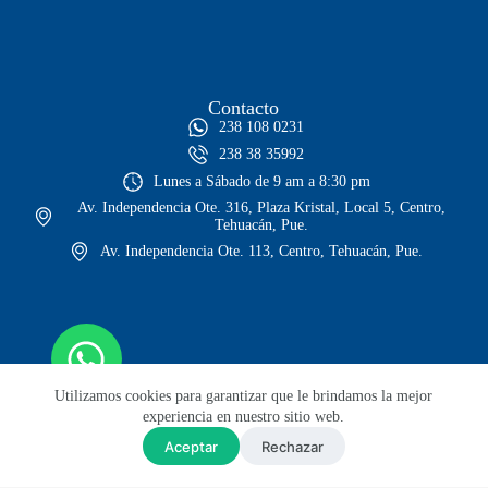
Contacto
238 108 0231
238 38 35992
Lunes a Sábado de 9 am a 8:30 pm
Av. Independencia Ote. 316, Plaza Kristal, Local 5, Centro,
Tehuacán, Pue.
Av. Independencia Ote. 113, Centro, Tehuacán, Pue.
Utilizamos cookies para garantizar que le brindamos la mejor
experiencia en nuestro sitio web.
Aceptar
Rechazar
© Todos los derechos reservados
Sitio web diseñado por Lars GH