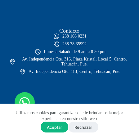
Contacto
238 108 0231
238 38 35992
Lunes a Sábado de 9 am a 8:30 pm
Av. Independencia Ote. 316, Plaza Kristal, Local 5, Centro,
Tehuacán, Pue.
Av. Independencia Ote. 113, Centro, Tehuacán, Pue.
Utilizamos cookies para garantizar que le brindamos la mejor
experiencia en nuestro sitio web.
Aceptar
Rechazar
© Todos los derechos reservados
Sitio web diseñado por Lars GH