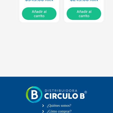
Añadir al
Añadir al
carrito
carrito
¿Quiénes somos?
¿Cómo comprar?