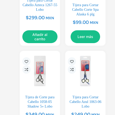
Tijera para Cortar
Cabello Azteca 1267-55
Tijera para Cortar
Lobo
Cabello Corte Spa
Alaska 6 plg
$
299.00
MXN
$
99.00
MXN
Añadir al
Leer más
carrito
Tijera de Corte para
Tijera para Cortar
Cabello 1058-05
Cabello Azul 1063-06
Shadow 5» Lobo
Lobo
$
349.00
$
249.00
MXN
MXN