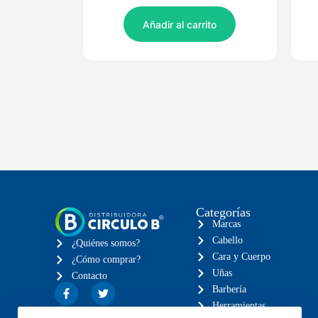
Añadir al carrito
Categorías
Marcas
Cabello
¿Quiénes somos?
Cara y Cuerpo
¿Cómo comprar?
Uñas
Contacto
Barbería
Herramientas