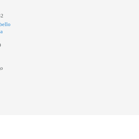
82
bello
za
9
go