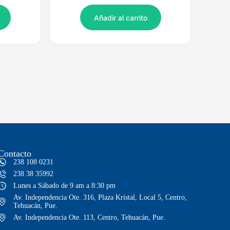
Añadir al carrito
Contacto
238 108 0231
238 38 35992
Lunes a Sábado de 9 am a 8:30 pm
Av. Independencia Ote. 316, Plaza Kristal, Local 5, Centro,
Tehuacán, Pue.
Av. Independencia Ote. 113, Centro, Tehuacán, Pue.