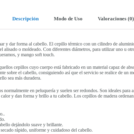
Descripción
Modo de Uso
Valoraciones (0)
ar y dar forma al cabello. El cepillo térmico con un cilindro de alumini
 el alisado o moldeado. Con diferentes diámetros, para utilizar uno u otr
queramos, y mango soft touch.
ellos cepillos cuyo cuerpo está fabricado en un material capaz de absor
nte sobre el cabello, consiguiendo así que el servicio se realice de un
bello sea más duradera.
os normalmente en peluquería y suelen ser redondos. Son ideales para al
alor y dan forma y brillo a tu cabello. Los cepillos de madera ordenan 
o..
do.
abello dejándolo suave y brillante.
secado rápido, uniforme y cuidadoso del cabello.