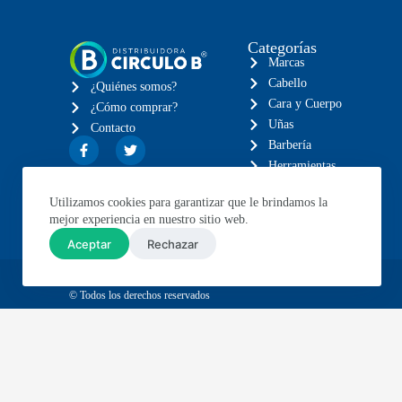
Categorías
Marcas
Cabello
¿Quiénes somos?
Cara y Cuerpo
¿Cómo comprar?
Uñas
Contacto
Barbería
Herramientas
Eléctricos
Utilizamos cookies para garantizar que le brindamos la
Muebles
mejor experiencia en nuestro sitio web.
Aceptar
Rechazar
© Todos los derechos reservados