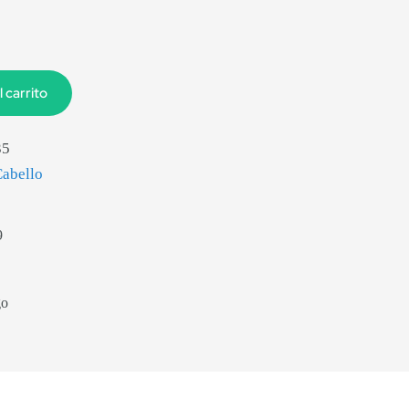
l carrito
35
Cabello
9
go