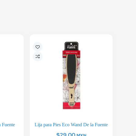
a Fuente
Lija para Pies Eco Wand De la Fuente
$
29.00
MXN