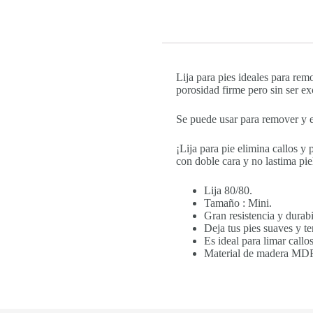
Lija para pies ideales para remo
porosidad firme pero sin ser e
Se puede usar para remover y el
¡Lija para pie elimina callos y
con doble cara y no lastima pie
Lija 80/80.
Tamaño : Mini.
Gran resistencia y durabi
Deja tus pies suaves y ter
Es ideal para limar callo
Material de madera MDF i