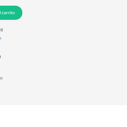
l carrito
98
s
9
go