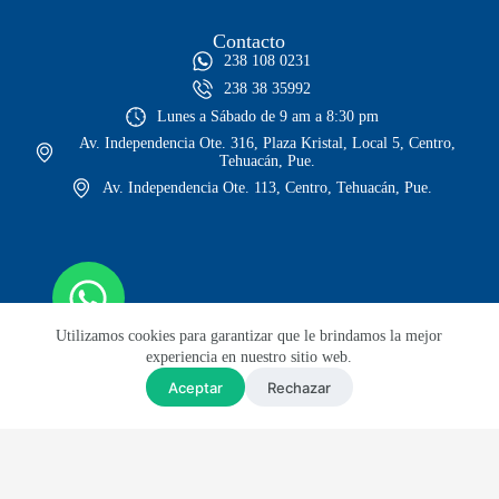
Contacto
238 108 0231
238 38 35992
Lunes a Sábado de 9 am a 8:30 pm
Av. Independencia Ote. 316, Plaza Kristal, Local 5, Centro,
Tehuacán, Pue.
Av. Independencia Ote. 113, Centro, Tehuacán, Pue.
Utilizamos cookies para garantizar que le brindamos la mejor
experiencia en nuestro sitio web.
Aceptar
Rechazar
© Todos los derechos reservados
Sitio web diseñado por Lars GH