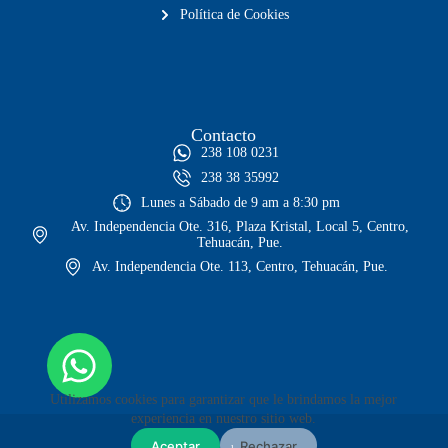
Política de Cookies
Contacto
238 108 0231
238 38 35992
Lunes a Sábado de 9 am a 8:30 pm
Av. Independencia Ote. 316, Plaza Kristal, Local 5, Centro,
Tehuacán, Pue.
Av. Independencia Ote. 113, Centro, Tehuacán, Pue.
Utilizamos cookies para garantizar que le brindamos la mejor
experiencia en nuestro sitio web.
Aceptar
Rechazar