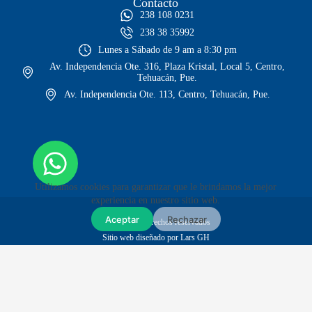
Contacto
238 108 0231
238 38 35992
Lunes a Sábado de 9 am a 8:30 pm
Av. Independencia Ote. 316, Plaza Kristal, Local 5, Centro,
Tehuacán, Pue.
Av. Independencia Ote. 113, Centro, Tehuacán, Pue.
Utilizamos cookies para garantizar que le brindamos la mejor
experiencia en nuestro sitio web.
Aceptar
Rechazar
© Todos los derechos reservados
Sitio web diseñado por Lars GH