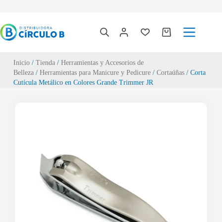
Inicio
/
Tienda
/
Herramientas y Accesorios de
Belleza
/
Herramientas para Manicure y Pedicure
/
Cortaúñas
/ Corta
Cutícula Metálico en Colores Grande Trimmer JR